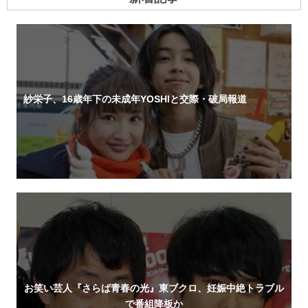
紗栄子、16歳年下の未成年YOSHIと交際・破局報道
お笑い芸人『さらば青春の光』東ブクロ、妊娠中絶トラブル
で番組降板か