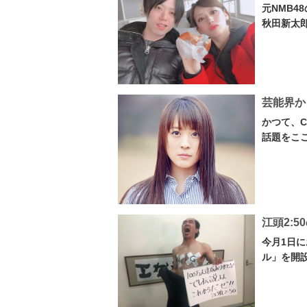
元NMB
秋田新太郎
芸能界か
かつて、
話題をここ
江頭2:
今月1日に
ル」を開設