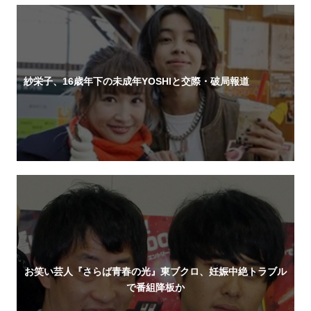
紗栄子、16歳年下の未成年YOSHIと交際・破局報道
お笑い芸人『さらば青春の光』東ブクロ、妊娠中絶トラブル
で番組降板か